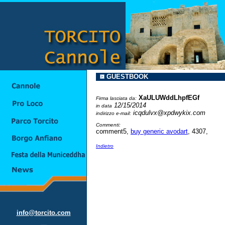
GUESTBOOK
XaULUWddLhpfEGf
Firma lasciata da:
12/15/2014
in data
icqdulvx@xpdwykix.com
indirizzo e-mail:
Commenti:
comment5,
buy generic avodart
, 4307,
Indietro
info@torcito.com